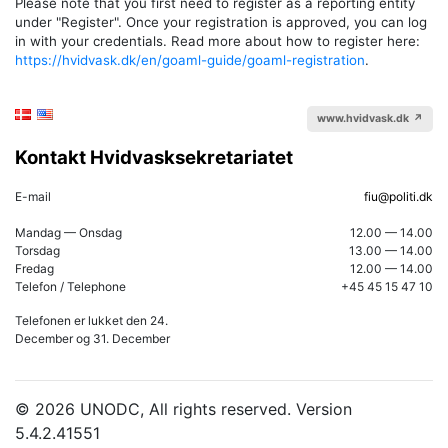
Please note that you first need to register as a reporting entity
under "Register". Once your registration is approved, you can log
in with your credentials. Read more about how to register here:
https://hvidvask.dk/en/goaml-guide/goaml-registration
.
www.hvidvask.dk ↗
Kontakt Hvidvasksekretariatet
E-mail
fiu@politi.dk
Mandag — Onsdag
12.00 — 14.00
Torsdag
13.00
— 14.00
Fredag
12.00
—
14.00
Telefon / Telephone
+45 45 15 47 10
Telefonen er lukket den 24.
December og 31. December
© 2026 UNODC, All rights reserved. Version
5.4.2.41551